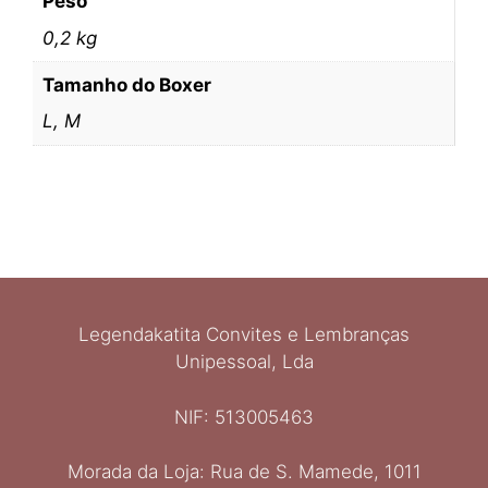
Peso
0,2 kg
Tamanho do Boxer
L, M
Legendakatita Convites e Lembranças
Unipessoal, Lda
NIF: 513005463
Morada da Loja: Rua de S. Mamede, 1011