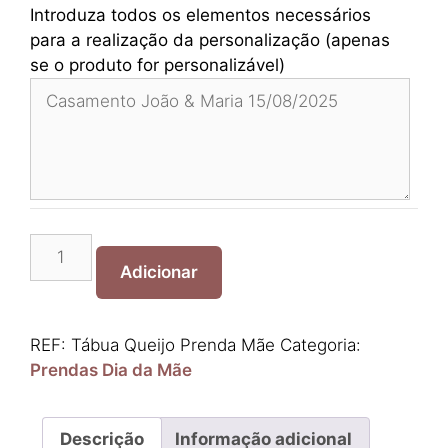
Introduza todos os elementos necessários
para a realização da personalização (apenas
se o produto for personalizável)
Quantidade
de
Adicionar
Tábua
Queijo
Prenda
REF:
Tábua Queijo Prenda Mãe
Categoria:
Mãe
Prendas Dia da Mãe
Descrição
Informação adicional