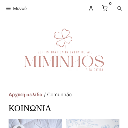
0
Μενού
Αρχική σελίδα
/ Comunhão
ΚΟΙΝΩΝΊΑ