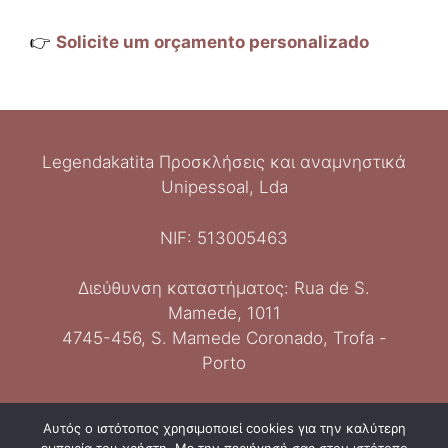
👉
Solicite um orçamento personalizado
Legendakatita Προσκλήσεις και αναμνηστικά
Unipessoal, Lda
NIF: 513005463
Διεύθυνση καταστήματος: Rua de S.
Mamede, 1011
Italiano
4745-456, S. Mamede Coronado, Trofa -
Español
Porto
Deutsch
English
Επικοινωνία: 929065658
Αυτός ο ιστότοπος χρησιμοποιεί cookies για την καλύτερη
Français