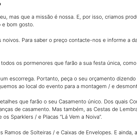
o
eu, mas que a missão é nossa. E, por isso, criamos prod
o e bom gosto.
oivos. Para saber o preço contacte-nos e informe a dat
ra todos os pormenores que farão a sua festa única, co
e um escorrega. Portanto, peça o seu orçamento dizendo
oquemos ao local do evento para a montagem / e desmo
 detalhes que farão o seu Casamento único. Dos quais C
branças de casamento. Mas também, as Cestas de Lembra
e os Sparklers / e Placas “Lá Vem a Noiva”.
 Ramos de Solteiras / e Caixas de Envelopes. E ainda, a