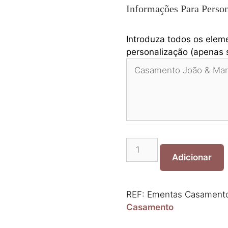
Informações Para Person
Introduza todos os elem
personalização (apenas s
Quantidade
de
Adicionar
Ementas
Casamento
Recorte
REF:
Ementas Casamento
Personalizado
Casamento