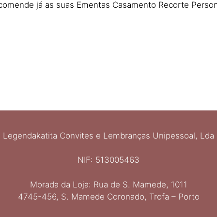
ncomende já as suas Ementas Casamento Recorte Person
Legendakatita Convites e Lembranças Unipessoal, Lda
NIF: 513005463
Morada da Loja: Rua de S. Mamede, 1011
4745-456, S. Mamede Coronado, Trofa – Porto