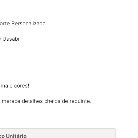
rte Personalizado
e Uasabi
ema e cores!
merece detalhes cheios de requinte.
ço Unitário