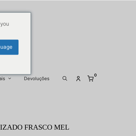
 you
guage
0
ais
Devoluções
IZADO FRASCO MEL