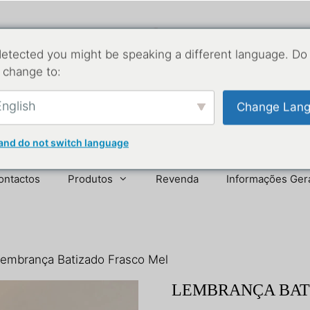
etected you might be speaking a different language. Do
 change to:
nglish
Change Lan
and do not switch language
ontactos
Produtos
Revenda
Informações Ger
Lembrança Batizado Frasco Mel
LEMBRANÇA BAT
20,50
€
(IVA incl.)