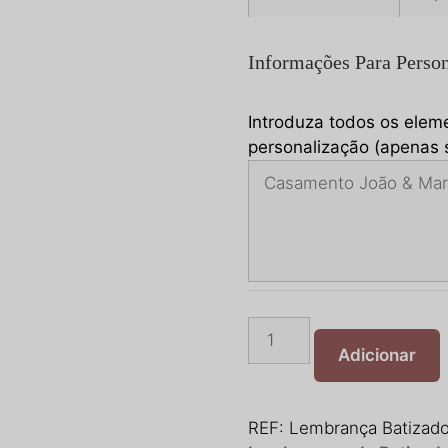
Informações Para Person
Introduza todos os elem
personalização (apenas s
Quantidade
de
Adicionar
Lembrança
Batizado
Frasco
REF:
Lembrança Batizado