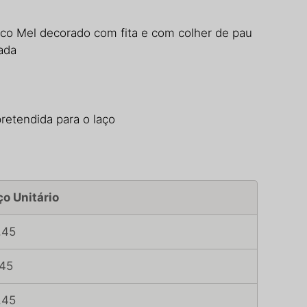
co Mel decorado com fita e com colher de pau
ada
retendida para o laço
ço Unitário
,45
,45
,45