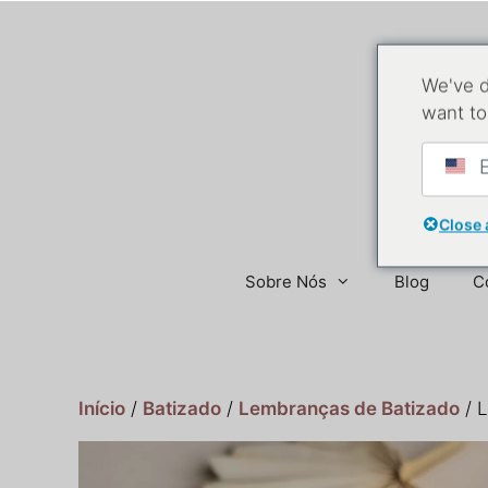
We've d
want to
E
Close 
Sobre Nós
Blog
C
Início
/
Batizado
/
Lembranças de Batizado
/ 